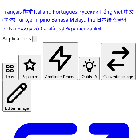
Français
हिन्दी
Italiano
Português
Pусский
Tiếng Việt
中文
(简体)
Türkçe
Filipino
Bahasa Melayu
ไทย
日本語
한국어
Polski
Ελληνικά
Català
اردو
Українська
বাংলা
Applications
Tous
Populaire
Améliorer l'image
Outils IA
Convertir l'image
Éditer l'image