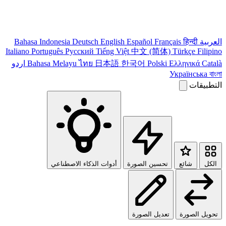
العربية
हिन्दी
Français
Español
English
Deutsch
Bahasa Indonesia
Italiano
Português
Pусский
Tiếng Việt
中文 (简体)
Türkçe
Filipino
Català
Ελληνικά
Polski
한국어
日本語
ไทย
Bahasa Melayu
اردو
Українська
বাংলা
التطبيقات
الكل
شائع
تحسين الصورة
أدوات الذكاء الاصطناعي
تحويل الصورة
تعديل الصورة