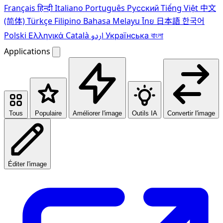
Français
हिन्दी
Italiano
Português
Pусский
Tiếng Việt
中文
(简体)
Türkçe
Filipino
Bahasa Melayu
ไทย
日本語
한국어
Polski
Ελληνικά
Català
اردو
Українська
বাংলা
Applications
Tous
Populaire
Améliorer l'image
Outils IA
Convertir l'image
Éditer l'image