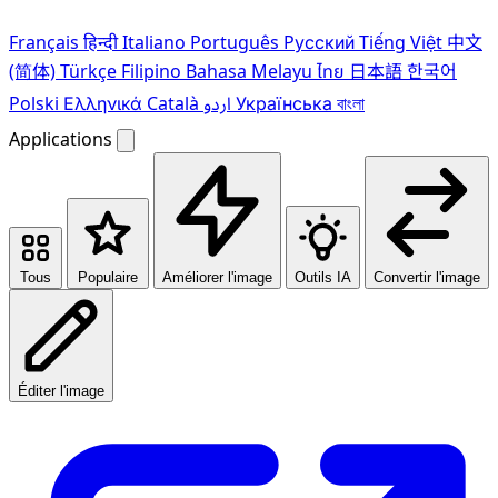
Français
हिन्दी
Italiano
Português
Pусский
Tiếng Việt
中文
(简体)
Türkçe
Filipino
Bahasa Melayu
ไทย
日本語
한국어
Polski
Ελληνικά
Català
اردو
Українська
বাংলা
Applications
Tous
Populaire
Améliorer l'image
Outils IA
Convertir l'image
Éditer l'image