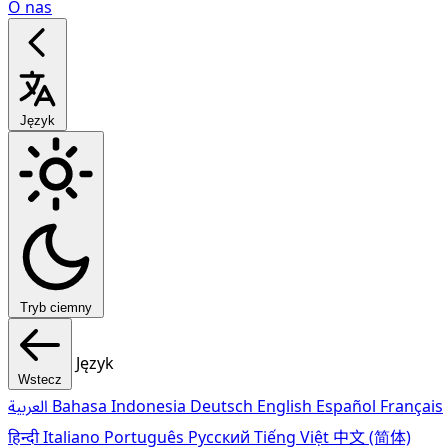
O nas
Język
Tryb ciemny
Język
Wstecz
العربية
Bahasa Indonesia
Deutsch
English
Español
Français
हिन्दी
Italiano
Português
Pусский
Tiếng Việt
中文 (简体)