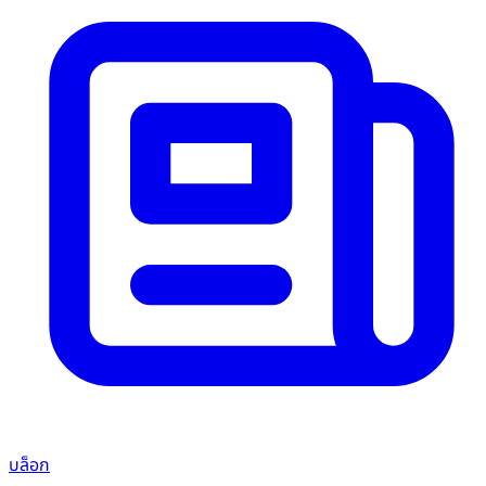
บล็อก