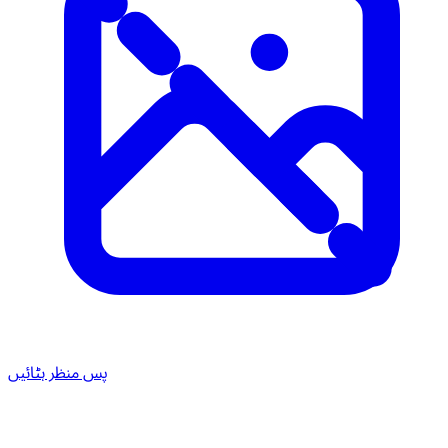
پس منظر ہٹائیں