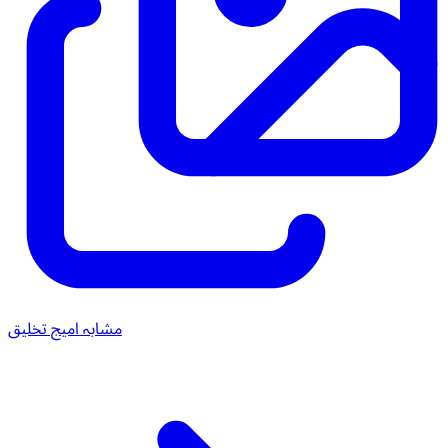
مشابہ امیج تخلیق