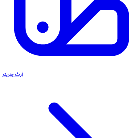
آرٹ جنریٹر