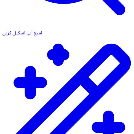
امیج اَپ اسکیل کریں