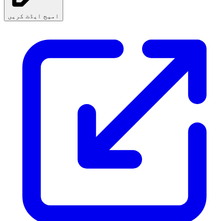
امیج ایڈٹ کریں