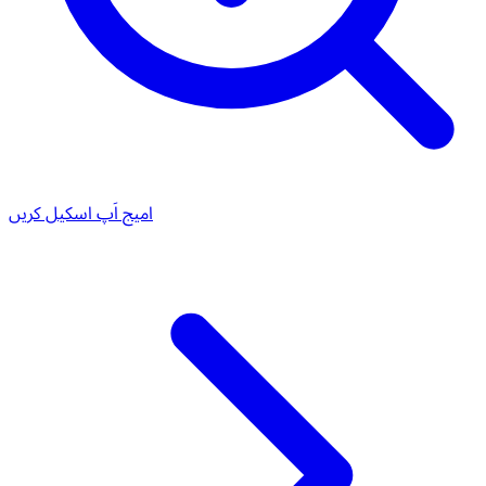
امیج اَپ اسکیل کریں