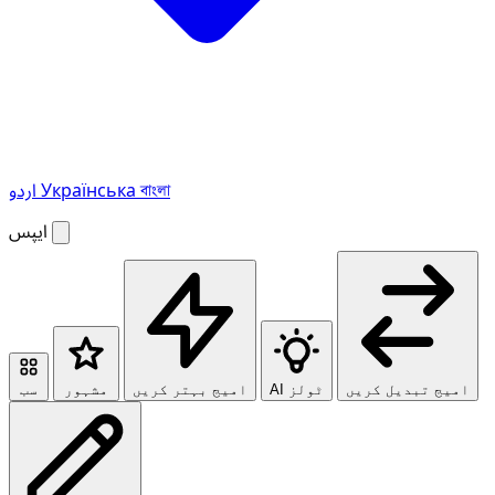
বাংলা
Українська
اردو
ایپس
امیج تبدیل کریں
AI ٹولز
امیج بہتر کریں
مشہور
سب