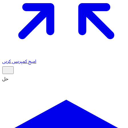
امیج کمپریس کریں
حل