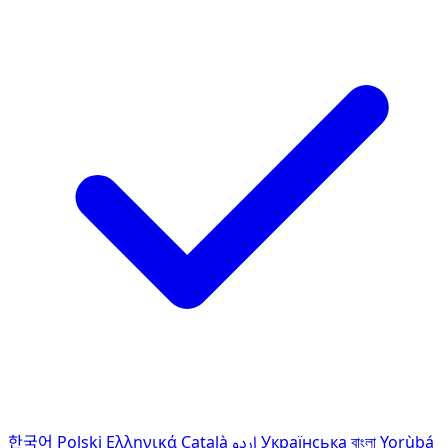
한국어
Polski
Ελληνικά
Català
اردو
Українська
বাংলা
Yorùbá