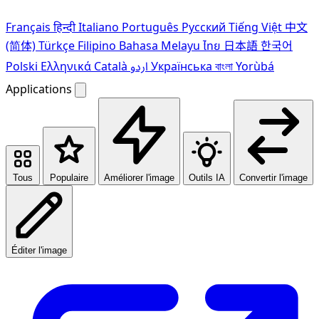
Français
हिन्दी
Italiano
Português
Pусский
Tiếng Việt
中文
(简体)
Türkçe
Filipino
Bahasa Melayu
ไทย
日本語
한국어
Polski
Ελληνικά
Català
اردو
Українська
বাংলা
Yorùbá
Applications
Tous
Populaire
Améliorer l'image
Outils IA
Convertir l'image
Éditer l'image