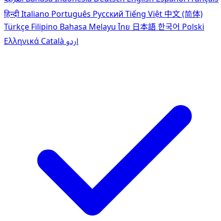
हिन्दी
Italiano
Português
Pусский
Tiếng Việt
中文 (简体)
Türkçe
Filipino
Bahasa Melayu
ไทย
日本語
한국어
Polski
Ελληνικά
Català
اردو