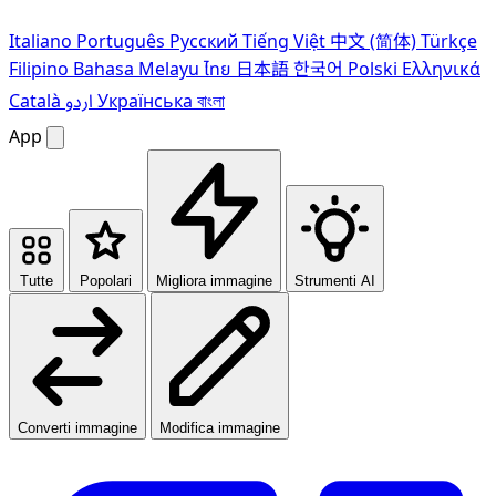
Italiano
Português
Pусский
Tiếng Việt
中文 (简体)
Türkçe
Filipino
Bahasa Melayu
ไทย
日本語
한국어
Polski
Ελληνικά
Català
اردو
Українська
বাংলা
App
Tutte
Popolari
Migliora immagine
Strumenti AI
Converti immagine
Modifica immagine