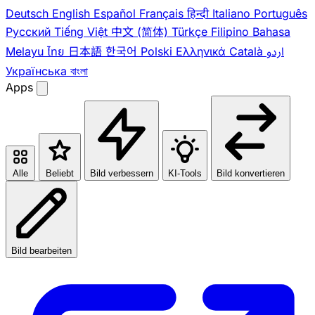
Deutsch
English
Español
Français
हिन्दी
Italiano
Português
Pусский
Tiếng Việt
中文 (简体)
Türkçe
Filipino
Bahasa
Melayu
ไทย
日本語
한국어
Polski
Ελληνικά
Català
اردو
Українська
বাংলা
Apps
Alle
Beliebt
Bild verbessern
KI-Tools
Bild konvertieren
Bild bearbeiten