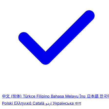
中文 (简体)
Türkçe
Filipino
Bahasa Melayu
ไทย
日本語
한국
Polski
Ελληνικά
Català
اردو
Українська
বাংলা