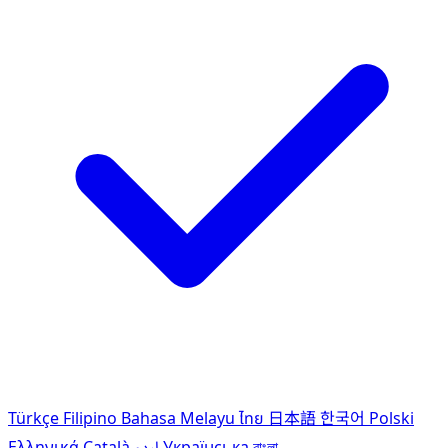
Türkçe
Filipino
Bahasa Melayu
ไทย
日本語
한국어
Polski
Ελληνικά
Català
اردو
Українська
বাংলা