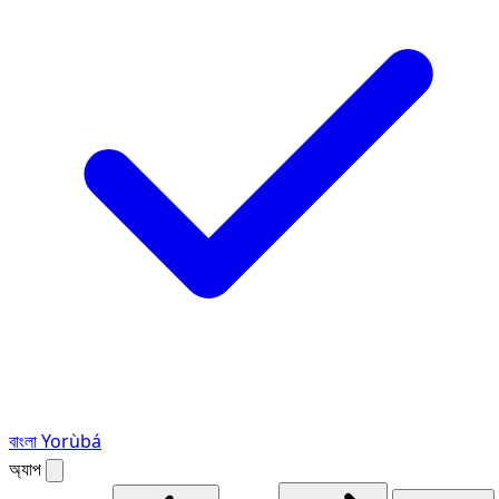
বাংলা
Yorùbá
অ্যাপ