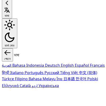
ভাষা
ডার্ক মোড
ভাষা
পেছনে
العربية
Bahasa Indonesia
Deutsch
English
Español
Français
हिन्दी
Italiano
Português
Pусский
Tiếng Việt
中文 (简体)
Türkçe
Filipino
Bahasa Melayu
ไทย
日本語
한국어
Polski
Ελληνικά
Català
اردو
Українська