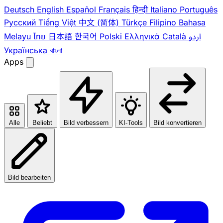
Deutsch
English
Español
Français
हिन्दी
Italiano
Português
Pусский
Tiếng Việt
中文 (简体)
Türkçe
Filipino
Bahasa
Melayu
ไทย
日本語
한국어
Polski
Ελληνικά
Català
اردو
Українська
বাংলা
Apps
Alle
Beliebt
Bild verbessern
KI-Tools
Bild konvertieren
Bild bearbeiten