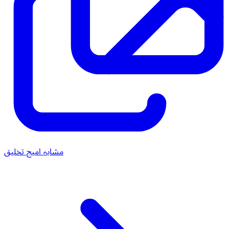
مشابہ امیج تخلیق