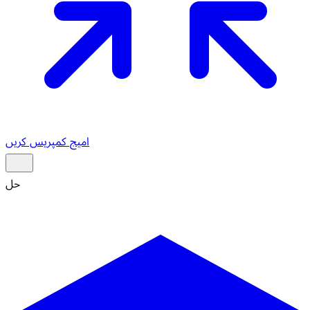
امیج کمپریس کریں
حل