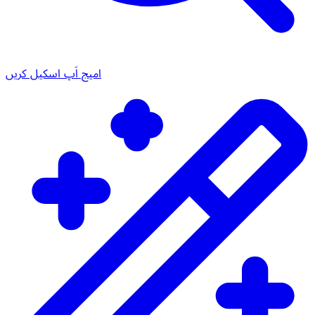
امیج اَپ اسکیل کریں