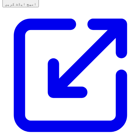
امیج ایڈٹ کریں