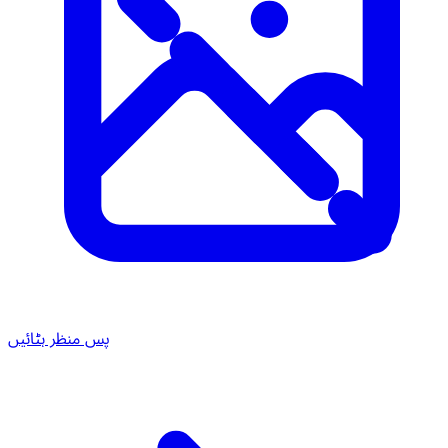
پس منظر ہٹائیں