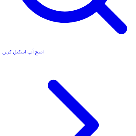
امیج اَپ اسکیل کریں