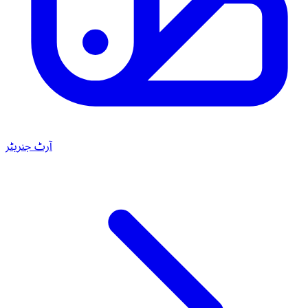
آرٹ جنریٹر