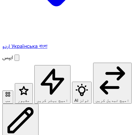
বাংলা
Українська
اردو
ایپس
امیج تبدیل کریں
AI ٹولز
امیج بہتر کریں
مشہور
سب