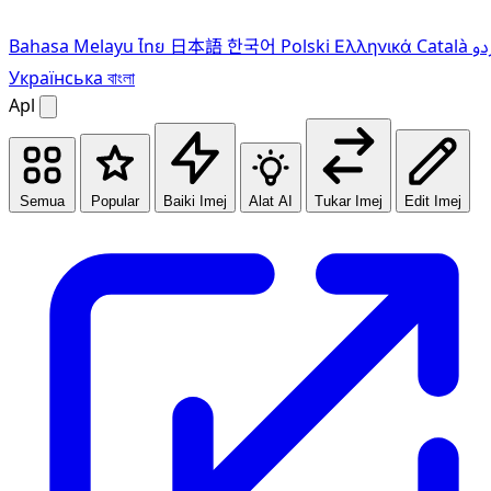
Bahasa Melayu
ไทย
日本語
한국어
Polski
Ελληνικά
Català
دو
Українська
বাংলা
Apl
Semua
Popular
Baiki Imej
Alat AI
Tukar Imej
Edit Imej