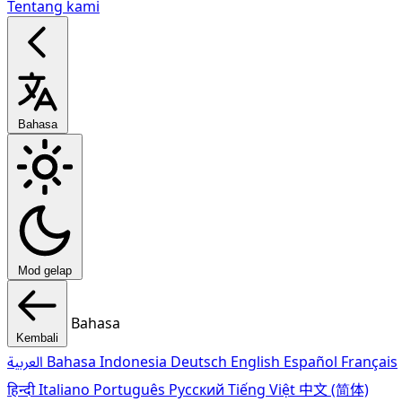
Tentang kami
Bahasa
Mod gelap
Bahasa
Kembali
العربية
Bahasa Indonesia
Deutsch
English
Español
Français
हिन्दी
Italiano
Português
Pусский
Tiếng Việt
中文 (简体)