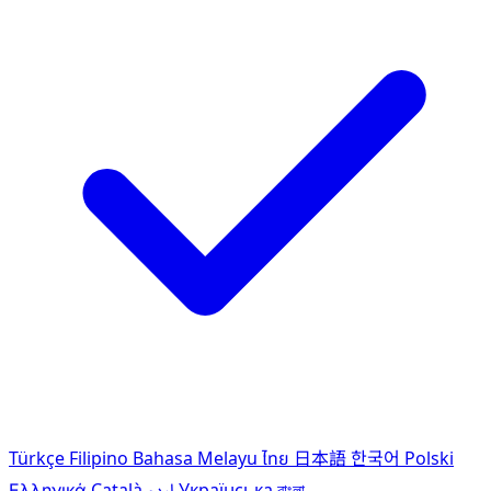
Türkçe
Filipino
Bahasa Melayu
ไทย
日本語
한국어
Polski
Ελληνικά
Català
اردو
Українська
বাংলা