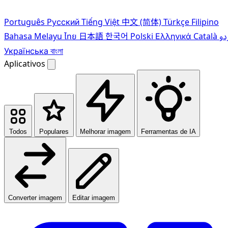
Português
Pусский
Tiếng Việt
中文 (简体)
Türkçe
Filipino
Bahasa Melayu
ไทย
日本語
한국어
Polski
Ελληνικά
Català
دو
Українська
বাংলা
Aplicativos
Todos
Populares
Melhorar imagem
Ferramentas de IA
Converter imagem
Editar imagem